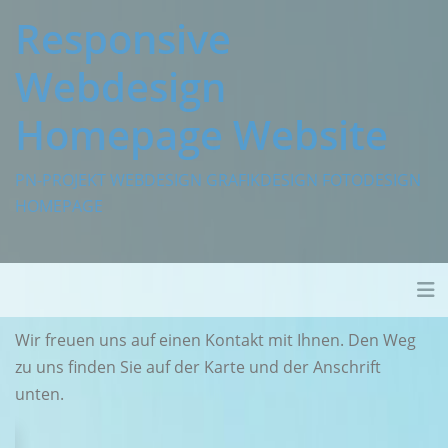
Skip
Responsive
to
content
Webdesign
Homepage Website
PN-PROJEKT WEBDESIGN GRAFIKDESIGN FOTODESIGN
HOMEPAGE
Tog
Wir freuen uns auf einen Kontakt mit Ihnen. Den Weg
zu uns finden Sie auf der Karte und der Anschrift
unten.