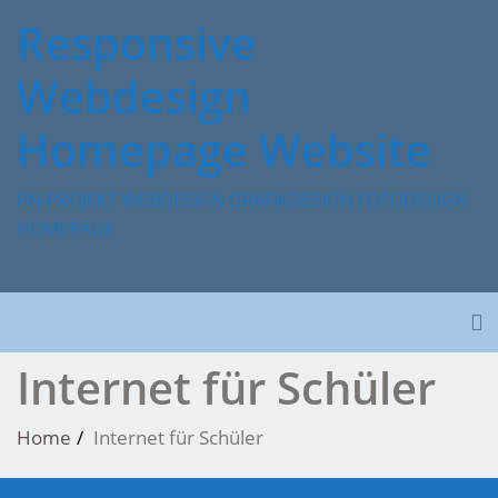
Skip
Responsive
to
content
Webdesign
Homepage Website
PN-PROJEKT WEBDESIGN GRAFIKDESIGN FOTODESIGN
HOMEPAGE
To
Internet für Schüler
Home
Internet für Schüler